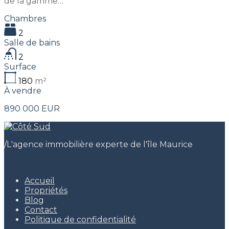
de la gamme…
Chambres
2
Salle de bains
2
Surface
180
m²
À vendre
890 000 EUR
/
L'agence immobilière experte de l'île Maurice
Accueil
Propriétés
Blog
Contact
Politique de confidentialité