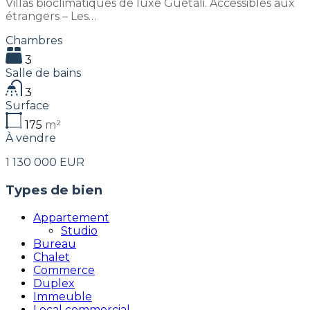
Villas bioclimatiques de luxe Guetali. Accessibles aux
étrangers – Les…
Chambres
3
Salle de bains
3
Surface
175
m²
À vendre
1 130 000 EUR
Types de bien
Appartement
Studio
Bureau
Chalet
Commerce
Duplex
Immeuble
Local commercial