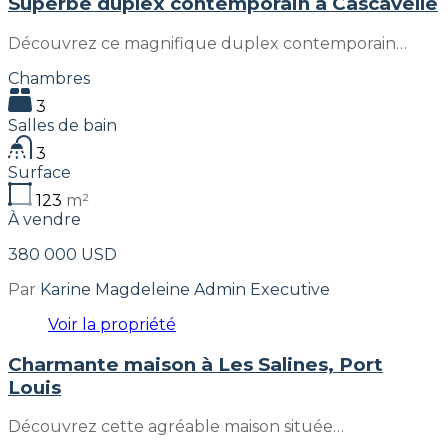
Superbe duplex contemporain à Cascavelle
Découvrez ce magnifique duplex contemporain…
Chambres
3
Salles de bain
3
Surface
123
m²
À vendre
380 000 USD
Par
Karine Magdeleine Admin Executive
Voir la propriété
Charmante maison à Les Salines, Port
Louis
Découvrez cette agréable maison située…