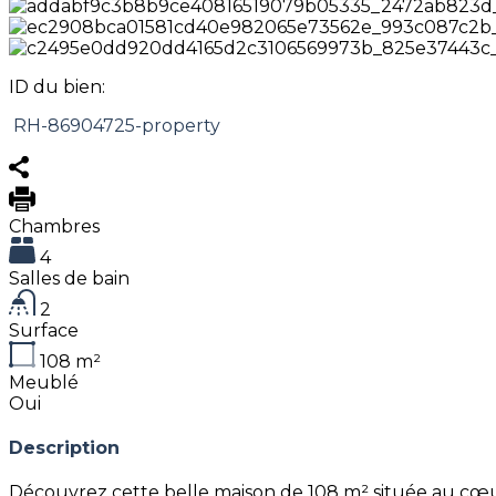
ID du bien:
RH-86904725-property
Chambres
4
Salles de bain
2
Surface
108
m²
Meublé
Oui
Description
Découvrez cette belle maison de 108 m² située au cœu