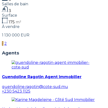
Salles de bain
3
Surface
175
m²
À vendre
1 130 000 EUR
1
2
Agents
Guendoline Ragotin Agent Immobilier
guendoline.ragotin@cote-sud.mu
+230 5423 1125