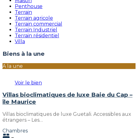
Maison
Penthouse
Terrain
Terrain agricole
Terrain commercial
Terrain Industriel
Terrain résidentiel
Villa
Biens à la une
A la une
Voir le bien
Villas bioclimatiques de luxe Baie du Cap –
île Maurice
Villas bioclimatiques de luxe Guetali. Accessibles aux
étrangers – Les…
Chambres