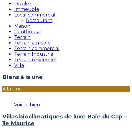
Duplex
Immeuble
Local commercial
Restaurant
Maison
Penthouse
Terrain
Terrain agricole
Terrain commercial
Terrain Industriel
Terrain résidentiel
Villa
Biens à la une
A la une
Voir le bien
Villas bioclimatiques de luxe Baie du Cap –
île Maurice