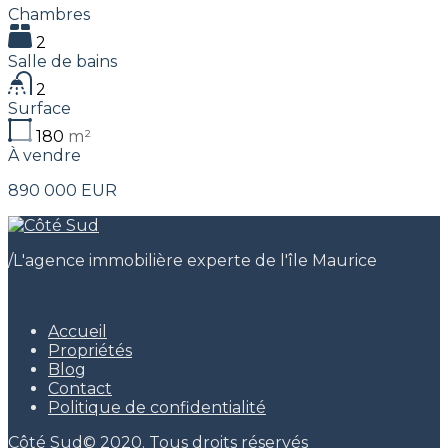
Chambres
2
Salle de bains
2
Surface
180
m²
À vendre
890 000 EUR
/
L'agence immobilière experte de l'île Maurice
Accueil
Propriétés
Blog
Contact
Politique de confidentialité
Côté Sud© 2020. Tous droits réservés