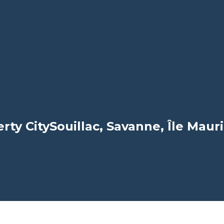
rty City
Souillac, Savanne, Île Maur