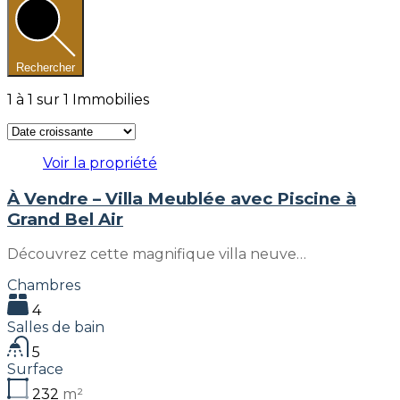
Rechercher
1
à
1
sur
1
Immobilies
Voir la propriété
À Vendre – Villa Meublée avec Piscine à
Grand Bel Air
Découvrez cette magnifique villa neuve…
Chambres
4
Salles de bain
5
Surface
232
m²