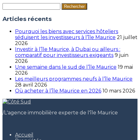
Rechercher :
Articles récents
Pourquoi les biens avec services hôteliers
séduisent les investisseurs à l’île Maurice
21 juillet
2026
Investir à l’île Maurice, à Dubaï ou ailleurs :
comparatif pour investisseurs exigeants
9 juin
2026
Une semaine dans le sud de l’île Maurice
19 mai
2026
Les meilleurs programmes neufs à l’île Maurice
28 avril 2026
Où acheter à l’île Maurice en 2026
10 mars 2026
/
L'agence immobilière experte de l'île Maurice
Accueil