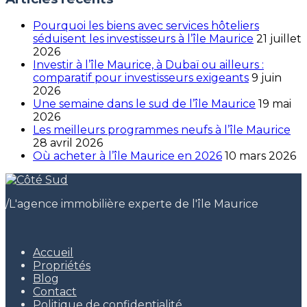
Pourquoi les biens avec services hôteliers
séduisent les investisseurs à l’île Maurice
21 juillet
2026
Investir à l’île Maurice, à Dubaï ou ailleurs :
comparatif pour investisseurs exigeants
9 juin
2026
Une semaine dans le sud de l’île Maurice
19 mai
2026
Les meilleurs programmes neufs à l’île Maurice
28 avril 2026
Où acheter à l’île Maurice en 2026
10 mars 2026
/
L'agence immobilière experte de l'île Maurice
Accueil
Propriétés
Blog
Contact
Politique de confidentialité