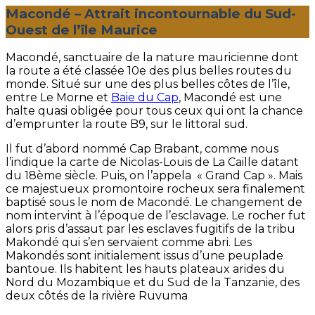
Macondé – Attrait incontournable du Sud-
Ouest de l’île Maurice
Macondé, sanctuaire de la nature mauricienne dont
la route a été classée 10e des plus belles routes du
monde. Situé sur une des plus belles côtes de l’île,
entre Le Morne et
Baie du Cap
, Macondé est une
halte quasi obligée pour tous ceux qui ont la chance
d’emprunter la route B9, sur le littoral sud.
Il fut d’abord nommé Cap Brabant, comme nous
l’indique la carte de Nicolas-Louis de La Caille datant
du 18ème siècle. Puis, on l’appela « Grand Cap ». Mais
ce majestueux promontoire rocheux sera finalement
baptisé sous le nom de Macondé. Le changement de
nom intervint à l’époque de l’esclavage. Le rocher fut
alors pris d’assaut par les esclaves fugitifs de la tribu
Makondé qui s’en servaient comme abri. Les
Makondés sont initialement issus d’une peuplade
bantoue. Ils habitent les hauts plateaux arides du
Nord du Mozambique et du Sud de la Tanzanie, des
deux côtés de la rivière Ruvuma