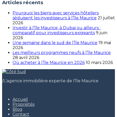
Articles récents
Pourquoi les biens avec services hôteliers
séduisent les investisseurs à l’île Maurice
21 juillet
2026
Investir à l’île Maurice, à Dubaï ou ailleurs :
comparatif pour investisseurs exigeants
9 juin
2026
Une semaine dans le sud de l’île Maurice
19 mai
2026
Les meilleurs programmes neufs à l’île Maurice
28 avril 2026
Où acheter à l’île Maurice en 2026
10 mars 2026
/
L'agence immobilière experte de l'île Maurice
Accueil
Propriétés
Blog
Contact