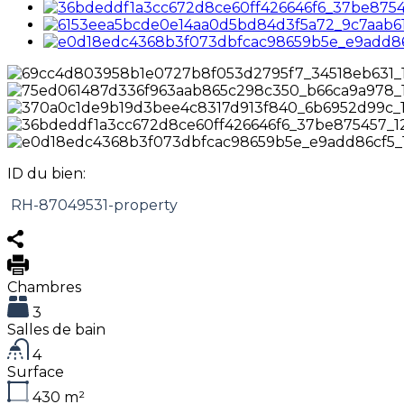
ID du bien:
RH-87049531-property
Chambres
3
Salles de bain
4
Surface
430
m²